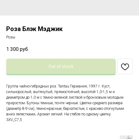
Роза Блэк Мэджик
Розы
1 300
руб.
Out of stock
Группа чайно-гибридных роз. Tantau Германия, 1997 г. Куст,
сильнорослый, вытянутый, прямостоячий, высотой 1,0-1,5 м и
диаметром до 1,0 м с темно-зеленой листвой и бронзовым молодым
приростом. Бутоны темные, почти черные. Цветки среднего размера
(диаметр 8-9 см), темно-красные, бархатистые, с красиво отогнутыми
вниз лепестками, Аромат легкий. На стебле по одному цветку.
3XV_C7,5