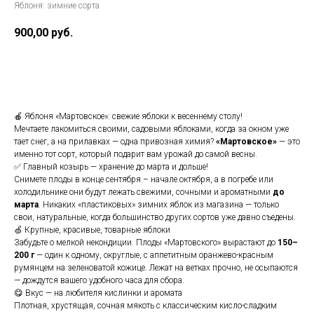
Яблоня: зимние сорта
900,00
руб.
КУПИТЬ
🍎 Яблоня «Мартовское»: свежие яблоки к весеннему столу!
Мечтаете лакомиться своими, садовыми яблоками, когда за окном уже
тает снег, а на прилавках — одна привозная химия?
«Мартовское»
— это
именно тот сорт, который подарит вам урожай до самой весны.
✅ Главный козырь — хранение до марта и дольше!
Снимете плоды в конце сентября – начале октября, а в погребе или
холодильнике они будут лежать свежими, сочными и ароматными
до
марта
. Никаких «пластиковых» зимних яблок из магазина — только
свои, натуральные, когда большинство других сортов уже давно съедены.
🍏 Крупные, красивые, товарные яблоки
Забудьте о мелкой некондиции. Плоды «Мартовского» вырастают до
150–
200 г
— один к одному, округлые, с аппетитным оранжево-красным
румянцем на зеленоватой кожице. Лежат на ветках прочно, не осыпаются
— дождутся вашего удобного часа для сбора.
😋 Вкус — на любителя кислинки и аромата
Плотная, хрустящая, сочная мякоть с классическим кисло-сладким