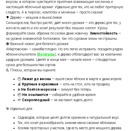
вкусом, в котором чувствуется приятная освежающая кислинка и
настоящий яблочный аромат. Идеально для тех, кто не любит приторную
сладость. А в пирогах, компотах и мочёные — просто сказка!
🌳 Дерево — мощное и выносливое
Сильнорослое, быстро растёт, даёт много урожая — это дерево для тех, у
кого есть место и кто хочет результат без лишних хлопот. Крону
формируйте сами, обрезка по силам даже новичку.
Зимостойкость
—
на уровне знаменитой Антоновки, так что суровые зимы не страшны.
🐝 Важный нюанс для богатого урожая
«Мартовское» — самобесплодно. Но это легко исправить: посадите рядом
яблони-опылители (
Богатырь
), и дерево отблагодарит вас за компанию
щедрым урожаем. Цветёт в конце мая – начале июня — стандартные
сроки для большинства сортов.
💪 Плюсы, которые вы оцените:
🕒
Лежат до весны
— ешьте свои яблоки в марте и даже апреле.
🍎
Крупные и красивые
— хоть на стол, хоть на продажу.
❄️
Не боятся морозов
— зимуют без потерь.
📦
Не осыпаются
— собирайте в удобное время.
🌱
Скороплодный
— не заставит ждать долго.
🎯 Идеально для:
Садоводов, которые ценят долгое хранение и натуральный вкус.
Тех, кто хочет разнообразить зимнее меню своими яблоками.
Хозяев просторных участков, где есть место для мощного дерева.