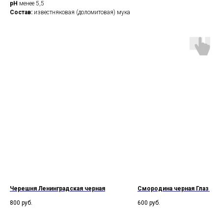
pH
менее 5,5
Cостав:
известняковая (доломитовая) мука
Черешня Ленинградская черная
Смородина черная Глаз Др
800
руб.
600
руб.