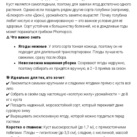
Куст является самоплодным, поэтому для завязи ягод достаточно одного
растения. Однако если посадить рядом другие сорта голубики (например,
«Блюкроп» или «Дюк»), урожайность заметно вырастет. Почву голубика
любит кислую и хорошо дренированную — это важное условие для её
здоровья. Сорт устойчив к большинству болезней, но в дождливые годы
может поражаться грибком Phomopsis.
⚠️ Что важно знать
Ягоды нежные
. У этого сорта тонкая кожица, поэтому он не
подходит для длительной транспортировки. Плоды лучше есть
свежими, сразу после сбора.
Невозможна машинная уборка
. Созревают ягоды недружно,
поэтому собирать их придётся вручную, в 2–3 приёма за сезон.
🎯 Идеально для тех, кто хочет:
✔️ Лакомиться самыми крупными и сладкими ягодами прямо с куста всё
лето
✔️ Собрать в своём саду настоящую «золотую жилу» урожайности — до 8
кг с куста
✔️ Посадить надежный, морозостойкий сорт, который переживёт даже
суровую зиму
✔️ Выращивать эксклюзивную ягоду, которой можно гордиться перед
гостями
Коротко о главном:
Куст высокорослый (до 1,7 м), с прямостоячими
побегами. Плоды — гигантские (до 3,5 см), сладкие, с кислинкой, массой