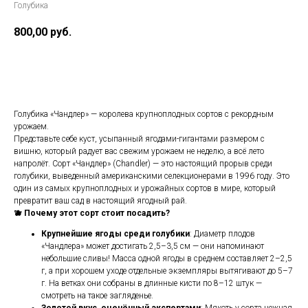
Голубика
800,00
руб.
КУПИТЬ
Голубика «Чандлер» — королева крупноплодных сортов с рекордным
урожаем.
Представьте себе куст, усыпанный ягодами-гигантами размером с
вишню, который радует вас свежим урожаем не неделю, а всё лето
напролёт. Сорт «Чандлер» (Chandler) — это настоящий прорыв среди
голубики, выведенный американскими селекционерами в 1996 году. Это
один из самых крупноплодных и урожайных сортов в мире, который
превратит ваш сад в настоящий ягодный рай.
🫐 Почему этот сорт стоит посадить?
Крупнейшие ягоды среди голубики
: Диаметр плодов
«Чандлера» может достигать 2,5–3,5 см — они напоминают
небольшие сливы! Масса одной ягоды в среднем составляет 2–2,5
г, а при хорошем уходе отдельные экземпляры вытягивают до 5–7
г. На ветках они собраны в длинные кисти по 8–12 штук —
смотреть на такое загляденье.