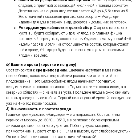
Золотой вкус, оценённый экспертами
: Мякоть у сорта нежная,
сладкая, с приятной освежающей кислинкой и тонким ароматом.
Дегустационная оценка ягод составляет от 4,3 до 4,5 баллов из 5.
Это отличный показатель для столового сорта — «Чандлер»
идеален для еды в свежем виде, десертов и домашних заготовок.
Рекордная урожайность и долгий сбор
: С одного взрослого
куста вы будете собирать от 5 до 8 кг ягод. Но главная фишка —
растянутый период плодоношения: вы будете снимать урожай 4–6
недель подряд! В отличие от большинства сортов, которые отдают
всё и сразу, «Чандлер» будет постепенно угощать вас свежими
ягодами всё лето.
🌿 Важные сроки (коротко и по делу)
Сорт относится к
среднепоздним
. Цветение наступает в мае-июне,
цветки белые, колокольчатые, с лёгким розоватым оттенком. А вот
плодоношение — это целое событие: ягоды начинают поспевать с
середины июля в южных регионах, в Подмосковье — с конца июля, а в
северных областях — с начала августа. Последние ягоды можно снимать
вплоть до середины сентября. Первый полноценный урожай порадует вас
уже на 4–5 год после посадки.
💪 Выносливость и простота ухода
Главное преимущество «Чандлера» — его надёжность. Сорт отлично
переносит морозы до -30°C… -35°C, а в регионах с более суровыми
зимами достаточно лёгкого укрытия. Побеги у куста мощные,
прямостоячие, вырастают до 1,5–1,7 м в высоту, куст слабораскидистый.
Он не займёт пол-огорода, но даст отличный урожай!