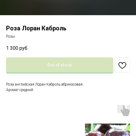
Роза Лоран Каброль
Розы
1 300
руб.
Out of stock
Роза английская Лоран Каброль абрикосовая.
Аромат средний.