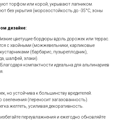
уют торфом или корой, укрывают лапником.
ют без укрытия (морозостойкость до -35°C, зоны
ом дизайне:
изкие цветущие бордюры вдоль дорожек или террас.
тся с хвойными (можжевельники, карликовые
кустарниками (барбарис, пузыреплодник),
а, шалфей, злаки).
Благодаря компактности идеальна для альпинариев
я.
ек, но устойчива к большинству вредителей.
о озеленения (переносит загазованность).
егка желтеть, усиливая декоративность.
избегайте переувлажнения и ежегодно обновляйте