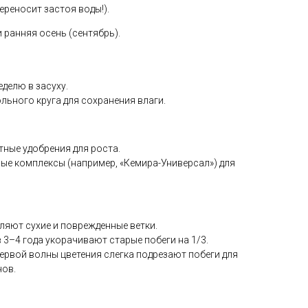
ереносит застоя воды!).
 ранняя осень (сентябрь).
еделю в засуху.
ьного круга для сохранения влаги.
ные удобрения для роста.
е комплексы (например, «Кемира-Универсал») для
ляют сухие и поврежденные ветки.
 3–4 года укорачивают старые побеги на 1/3.
ервой волны цветения слегка подрезают побеги для
нов.