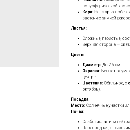
полусферической кроной
Кора:
На старых побега
растению зимней декора
Листья:
Сложные, перистые, сос
Верхняя сторона — свет
Цветы:
Диаметр:
До 2.5 см.
Окраска:
Белые полумах
центре.
Цветение:
Обильное, с
октябрь).
Посадка
Место:
Солнечные участки или 
Почва:
Слабокислая или нейтра
Плодородная, с высоки