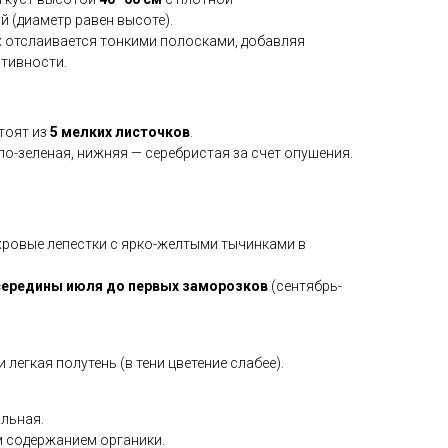
 (диаметр равен высоте).
х отслаивается тонкими полосками, добавляя
тивности.
тоят из
5 мелких листочков
.
ло-зеленая, нижняя — серебристая за счет опушения.
ровые лепестки с ярко-желтыми тычинками в
середины июля до первых заморозков
(сентябрь-
легкая полутень (в тени цветение слабее).
льная.
м содержанием органики.