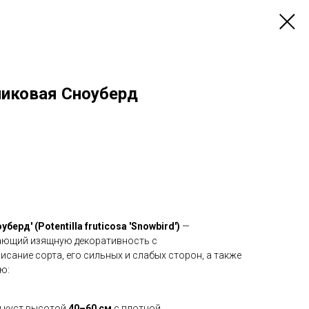
никовая Сноуберд
ерд' (Potentilla fruticosa 'Snowbird')
—
тающий изящную декоративность с
сание сорта, его сильных и слабых сторон, а также
ю:
 куст высотой
40–60 см
с плотной