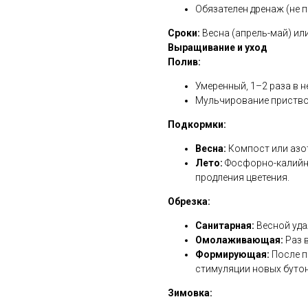
Обязателен дренаж (не п
Сроки:
Весна (апрель-май) или
Выращивание и уход
Полив:
Умеренный, 1–2 раза в н
Мульчирование приствол
Подкормки:
Весна:
Компост или азот
Лето:
Фосфорно-калийны
продления цветения.
Обрезка:
Санитарная:
Весной уда
Омолаживающая:
Раз в
Формирующая:
После п
стимуляции новых буто
Зимовка: