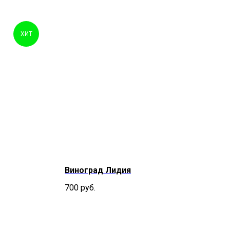
ХИТ
Виноград Лидия
700
руб.