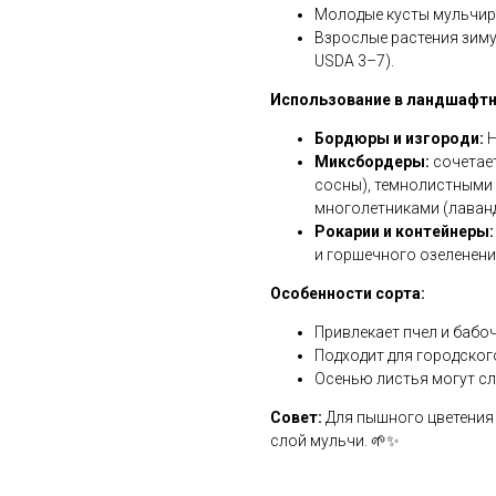
Молодые кусты мульчир
Взрослые растения зиму
USDA 3–7).
Использование в ландшафтн
Бордюры и изгороди:
Н
Миксбордеры:
сочетае
сосны), темнолистными 
многолетниками (лаванд
Рокарии и контейнеры:
и горшечного озеленени
Особенности сорта:
Привлекает пчел и бабоч
Подходит для городског
Осенью листья могут сл
Совет:
Для пышного цветения 
слой мульчи. 🌱✨