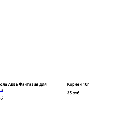
ола Аква Фантазия для
Корней 10г
ов
35
руб.
б.