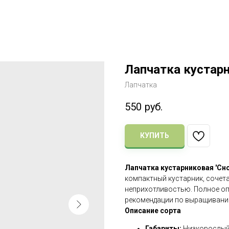
Лапчатка кустар
Лапчатка
550
руб.
КУПИТЬ
Лапчатка кустарниковая 'Сноуб
компактный кустарник, соче
неприхотливостью. Полное опи
рекомендации по выращивани
Описание сорта
Габариты:
Низкорослый