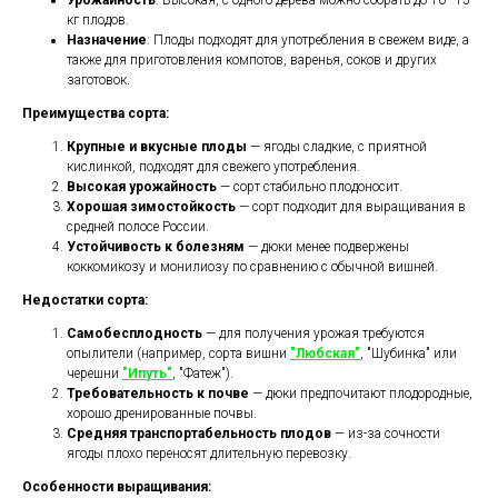
Урожайность
: Высокая, с одного дерева можно собрать до 10–15
кг плодов.
Назначение
: Плоды подходят для употребления в свежем виде, а
также для приготовления компотов, варенья, соков и других
заготовок.
Преимущества сорта:
Крупные и вкусные плоды
— ягоды сладкие, с приятной
кислинкой, подходят для свежего употребления.
Высокая урожайность
— сорт стабильно плодоносит.
Хорошая зимостойкость
— сорт подходит для выращивания в
средней полосе России.
Устойчивость к болезням
— дюки менее подвержены
коккомикозу и монилиозу по сравнению с обычной вишней.
Недостатки сорта:
Самобесплодность
— для получения урожая требуются
опылители (например, сорта вишни
"Любская"
, "Шубинка" или
черешни
"Ипуть"
, "Фатеж").
Требовательность к почве
— дюки предпочитают плодородные,
хорошо дренированные почвы.
Средняя транспортабельность плодов
— из-за сочности
ягоды плохо переносят длительную перевозку.
Особенности выращивания: