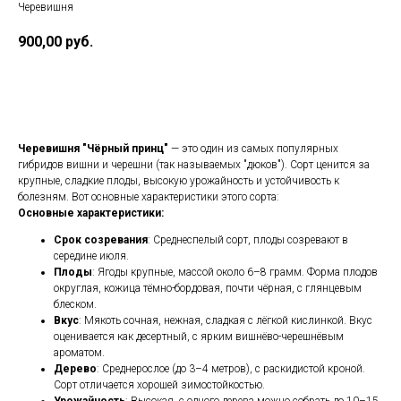
Черевишня
900,00
руб.
КУПИТЬ
Черевишня "Чёрный принц"
— это один из самых популярных
гибридов вишни и черешни (так называемых "дюков"). Сорт ценится за
крупные, сладкие плоды, высокую урожайность и устойчивость к
болезням. Вот основные характеристики этого сорта:
Основные характеристики:
Срок созревания
: Среднеспелый сорт, плоды созревают в
середине июля.
Плоды
: Ягоды крупные, массой около 6–8 грамм. Форма плодов
округлая, кожица тёмно-бордовая, почти чёрная, с глянцевым
блеском.
Вкус
: Мякоть сочная, нежная, сладкая с лёгкой кислинкой. Вкус
оценивается как десертный, с ярким вишнёво-черешнёвым
ароматом.
Дерево
: Среднерослое (до 3–4 метров), с раскидистой кроной.
Сорт отличается хорошей зимостойкостью.