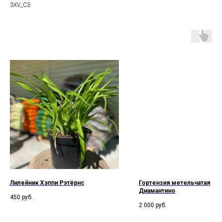
3XV_C3
Лилейник Хэппи Рэтёрнс
Гортензия метельчатая
Диамантино
450
руб.
2 000
руб.