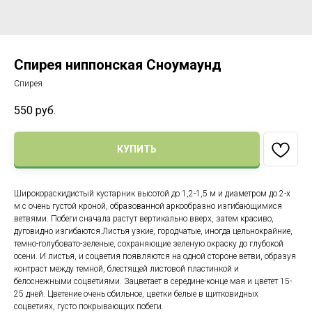
Спирея ниппонская Сноумаунд
Спирея
550
руб.
КУПИТЬ
Широкораскидистый кустарник высотой до 1,2-1,5 м и диаметром до 2-х
м с очень густой кроной, образованной аркообразно изгибающимися
ветвями. Побеги сначала растут вертикально вверх, затем красиво,
дуговидно изгибаются.Листья узкие, городчатые, иногда цельнокрайние,
темно-голубовато-зеленые, сохраняющие зеленую окраску до глубокой
осени. И листья, и соцветия появляются на одной стороне ветви, образуя
контраст между темной, блестящей листовой пластинкой и
белоснежными соцветиями. Зацветает в середине-конце мая и цветет 15-
25 дней. Цветение очень обильное, цветки белые в щитковидных
соцветиях, густо покрывающих побеги.