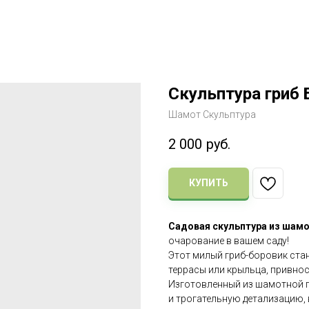
Скульптура гриб 
Шамот Скульптура
2 000
руб.
КУПИТЬ
Садовая скульптура из шамо
очарование в вашем саду!
Этот милый гриб-боровик ста
террасы или крыльца, привно
Изготовленный из шамотной г
и трогательную детализацию,