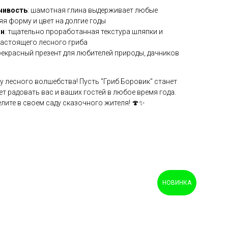
чивость
: шамотная глина выдерживает любые
яя форму и цвет на долгие годы
йн
: тщательно проработанная текстура шляпки и
настоящего лесного гриба
прекрасный презент для любителей природы, дачников
у лесного волшебства! Пусть "Гриб Боровик" станет
т радовать вас и ваших гостей в любое время года.
лите в своем саду сказочного жителя! 🍄✨
НОВИНКА