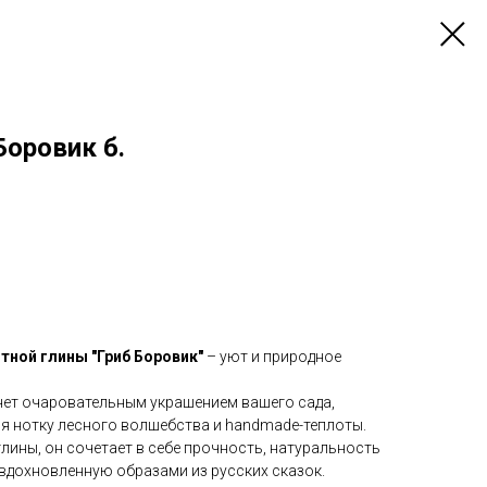
Боровик б.
тной глины "Гриб Боровик"
– уют и природное
нет очаровательным украшением вашего сада,
ся нотку лесного волшебства и handmade-теплоты.
лины, он сочетает в себе прочность, натуральность
 вдохновленную образами из русских сказок.