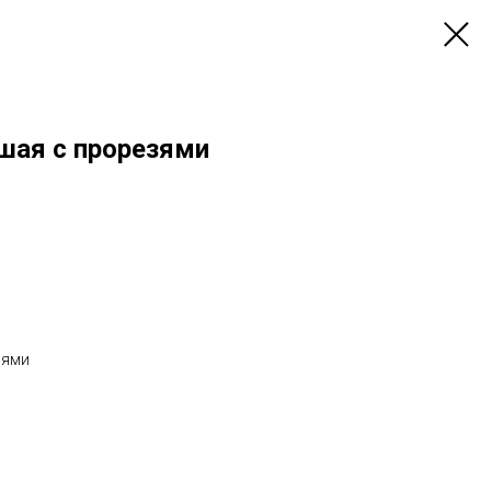
шая с прорезями
зями