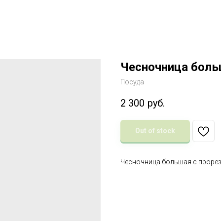
Чесночница боль
Посуда
2 300
руб.
Out of stock
Чесночница большая с проре