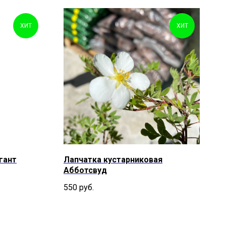
ХИТ
ХИТ
гант
Лапчатка кустарниковая
Абботсвуд
550
руб.