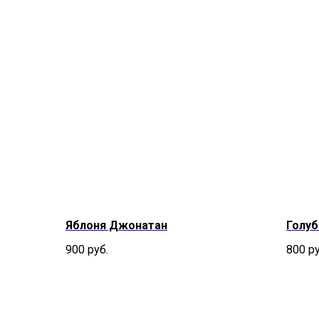
Яблоня Джонатан
Голу
900
руб.
800
ру