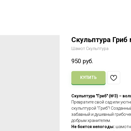
Скульптура Гриб 
Шамот Скульптура
950
руб.
КУПИТЬ
Скульптура "Гриб" (№3) – во
Превратите свой сад или уютн
скульптурой "Гриб"! Созданны
забавный и душевный грибочек
добрым хранителем.
Не боится непогоды:
шамотна