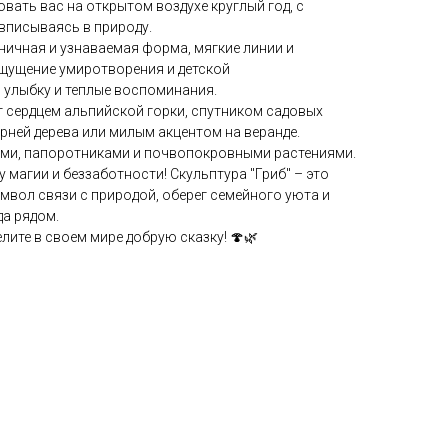
овать вас на открытом воздухе круглый год, с
вписываясь в природу.
ичная и узнаваемая форма, мягкие линии и
ощущение умиротворения и детской
 улыбку и теплые воспоминания.
 сердцем альпийской горки, спутником садовых
рней дерева или милым акцентом на веранде.
ами, папоротниками и почвопокровными растениями.
 магии и беззаботности! Скульптура "Гриб" – это
имвол связи с природой, оберег семейного уюта и
да рядом.
лите в своем мире добрую сказку! 🍄🌿