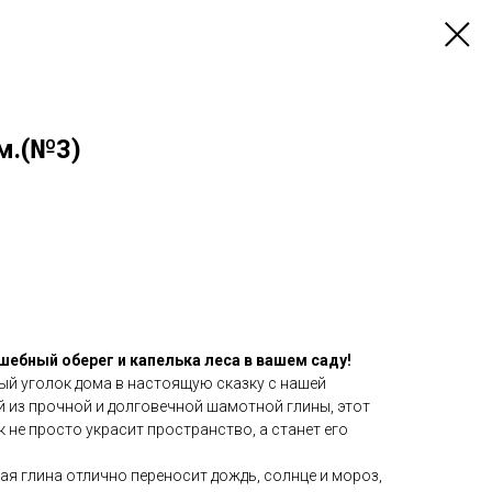
м.(№3)
лшебный оберег и капелька леса в вашем саду!
ый уголок дома в настоящую сказку с нашей
й из прочной и долговечной шамотной глины, этот
 не просто украсит пространство, а станет его
я глина отлично переносит дождь, солнце и мороз,