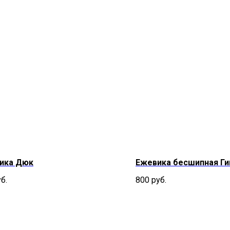
бика Дюк
Ежевика бесшипная Ги
б.
800
руб.